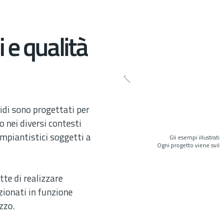
 e qualità
uidi sono progettati per
o nei diversi contesti
 impiantistici soggetti a
Gli esempi illustrat
Ogni progetto viene svil
te di realizzare
zionati in funzione
izzo.