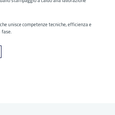
dallo stampaggio a caldo alla lavorazione
che unisce competenze tecniche, efficienza e
 fase.