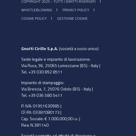
COPYRIGHT 2025 - TUTTI I DIRITTI RISERVATI
WHISTLEBLOWING
PRIVACY POLICY
COOKIE POLICY
GESTIONE COOKIE
Gnutti Cirillo S.p.A.
(società a socio unico)
Sede legale e impianto di lavorazione:
Via Ruca, 96, 25065 Lumezzane (BS) - Italy |
Tel. +39 030 892 8511
Impianto di stampaggio:
Via Brescia, 7, 25076 Odolo (BS) - Italy |
Tel. +39 036 580 5411
P. IVA: 01951630985 |
CF/RI: 03387080173 |
Cap. Sociale: € 7.000.000,00 i.v. |
Rea: N.381140
Società soggetta ad attività di direzione e